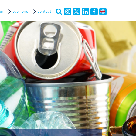
en
over ons
contact