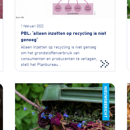
1 februari 2022
PBL: ‘alleen inzetten op recycling is niet
genoeg’
Alleen inzetten op recycling is niet genoeg
om het grondstoffenverbruik van
consumenten en producenten te verlagen,
stelt het Planbureau...
NIEUWSBERICHT