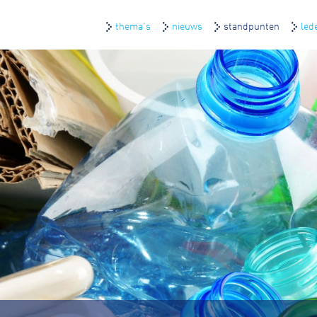
thema's
nieuws
standpunten
led