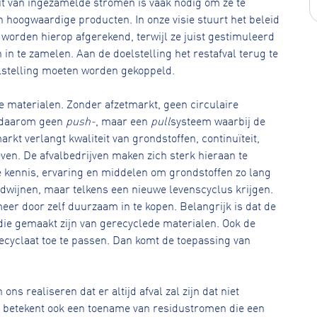
it van ingezamelde stromen is vaak nodig om ze te
 hoogwaardige producten. In onze visie stuurt het beleid
 worden hierop afgerekend, terwijl ze juist gestimuleerd
 te zamelen. Aan de doelstelling het restafval terug te
lstelling moeten worden gekoppeld.
e materialen. Zonder afzetmarkt, geen circulaire
t daarom geen
push-
, maar een
pull
systeem waarbij de
rkt verlangt kwaliteit van grondstoffen, continuïteit,
en. De afvalbedrijven maken zich sterk hieraan te
 kennis, ervaring en middelen om grondstoffen zo lang
erdwijnen, maar telkens een nieuwe levenscyclus krijgen.
er door zelf duurzaam in te kopen. Belangrijk is dat de
die gemaakt zijn van gerecyclede materialen. Ook de
cyclaat toe te passen. Dan komt de toepassing van
s realiseren dat er altijd afval zal zijn dat niet
t betekent ook een toename van residustromen die een