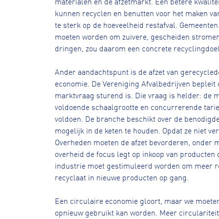
materialen en de afzetmarkt. Een betere kwalite
kunnen recyclen en benutten voor het maken van
te sterk op de hoeveelheid restafval. Gemeenten
moeten worden om zuivere, gescheiden stromen in
dringen, zou daarom een concrete recyclingdoe
Ander aandachtspunt is de afzet van gerecycled
economie. De Vereniging Afvalbedrijven beplei
marktvraag sturend is. Die vraag is helder: de ma
voldoende schaalgrootte en concurrerende tariev
voldoen. De branche beschikt over de benodigde
mogelijk in de keten te houden. Opdat ze niet v
Overheden moeten de afzet bevorderen, onder me
overheid de focus legt op inkoop van producten 
industrie moet gestimuleerd worden om meer re
recyclaat in nieuwe producten op gang.
Een circulaire economie gloort, maar we moeten on
opnieuw gebruikt kan worden. Meer circularitei