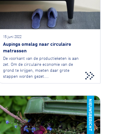
15 juni 2022
Aupings omslag naar circulaire
matrassen
De voorkant van de productieketen is aan
zet. Om de circulaire economie van de
grond te krijgen, moeten daar grote
stappen worden gezet....
NIEUWSBERICHT