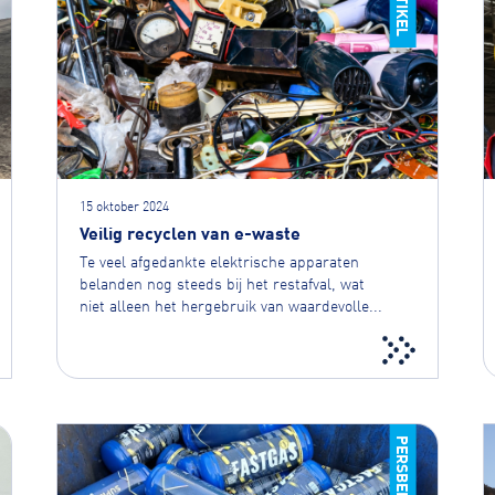
ARTIKEL
15 oktober 2024
Veilig recyclen van e-waste
Te veel afgedankte elektrische apparaten
belanden nog steeds bij het restafval, wat
niet alleen het hergebruik van waardevolle...
PERSBERICHT