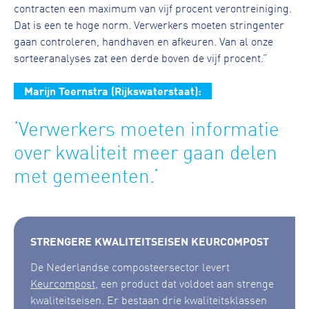
contracten een maximum van vijf procent verontreiniging.
Dat is een te hoge norm. Verwerkers moeten stringenter
gaan controleren, handhaven en afkeuren. Van al onze
sorteeranalyses zat een derde boven de vijf procent.”
Marijn Teernstra (Rijkswaterstaat):
‘Verwerkers moeten informatie
over kwaliteit meer gaan delen
met gemeenten.’
STRENGERE KWALITEITSEISEN KEURCOMPOST
De Nederlandse composteersector levert
Keurcompost
, een product dat voldoet aan strenge
kwaliteitseisen. Er bestaan drie kwaliteitsklassen