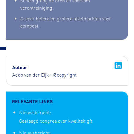
Scheid gft bij de bron en voorkom
verontreiniging.
Creëer betere en grotere afzetmarkten voor
compost.
Auteur
Addo van der Eijk -
@copyright
RELEVANTE LINKS
Nieuwsbericht:
Geslaagd congres over kwaliteit gft
Nieuwsbericht: