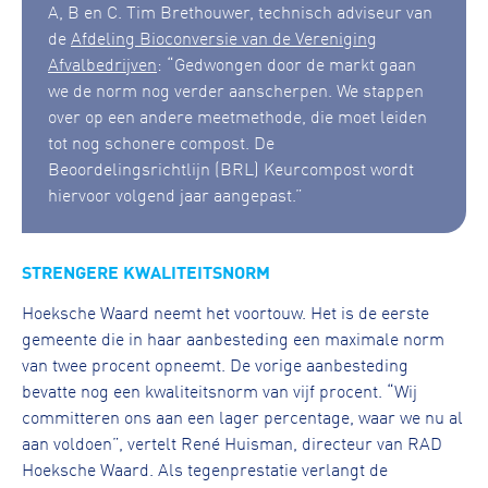
A, B en C. Tim Brethouwer, technisch adviseur van
de
Afdeling Bioconversie van de Vereniging
Afvalbedrijven
: “Gedwongen door de markt gaan
we de norm nog verder aanscherpen. We stappen
over op een andere meetmethode, die moet leiden
tot nog schonere compost. De
Beoordelingsrichtlijn (BRL) Keurcompost wordt
hiervoor volgend jaar aangepast.”
STRENGERE KWALITEITSNORM
Hoeksche Waard neemt het voortouw. Het is de eerste
gemeente die in haar aanbesteding een maximale norm
van twee procent opneemt. De vorige aanbesteding
bevatte nog een kwaliteitsnorm van vijf procent. “Wij
committeren ons aan een lager percentage, waar we nu al
aan voldoen”, vertelt René Huisman, directeur van RAD
Hoeksche Waard. Als tegenprestatie verlangt de