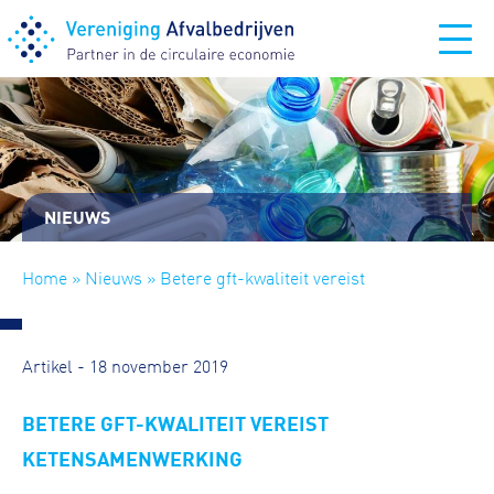
NIEUWS
Home
»
Nieuws
» Betere gft-kwaliteit vereist
ketensamenwerking
Artikel - 18 november 2019
BETERE GFT-KWALITEIT VEREIST
KETENSAMENWERKING