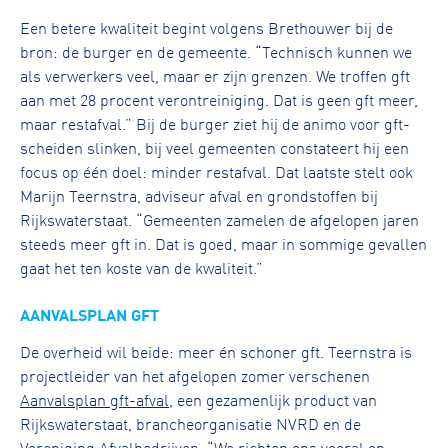
Een betere kwaliteit begint volgens Brethouwer bij de
bron: de burger en de gemeente. “Technisch kunnen we
als verwerkers veel, maar er zijn grenzen. We troffen gft
aan met 28 procent verontreiniging. Dat is geen gft meer,
maar restafval.” Bij de burger ziet hij de animo voor gft-
scheiden slinken, bij veel gemeenten constateert hij een
focus op één doel: minder restafval. Dat laatste stelt ook
Marijn Teernstra, adviseur afval en grondstoffen bij
Rijkswaterstaat. “Gemeenten zamelen de afgelopen jaren
steeds meer gft in. Dat is goed, maar in sommige gevallen
gaat het ten koste van de kwaliteit.”
AANVALSPLAN GFT
De overheid wil beide: meer én schoner gft. Teernstra is
projectleider van het afgelopen zomer verschenen
Aanvalsplan gft-afval
, een gezamenlijk product van
Rijkswaterstaat, brancheorganisatie NVRD en de
Vereniging Afvalbedrijven. “We richten ons vooral op