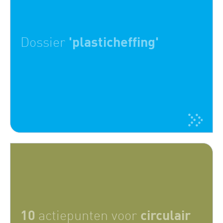
'plasticheffing'
Dossier
10
circulair
actiepunten voor