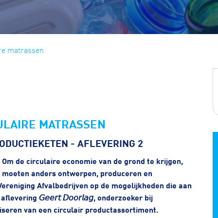
re matrassen
ULAIRE MATRASSEN
ODUCTIEKETEN - AFLEVERING 2
 Om de circulaire economie van de grond te krijgen,
e moeten anders ontwerpen, produceren en
Vereniging Afvalbedrijven op de mogelijkheden die aan
ering 𝘎𝘦𝘦𝘳𝘵 𝘋𝘰𝘰𝘳𝘭𝘢𝘨, onderzoeker bij
iseren van een circulair productassortiment.