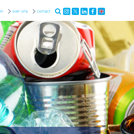
en
over ons
contact