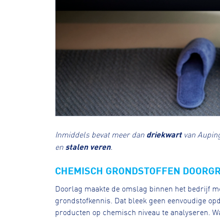
Inmiddels bevat meer dan
driekwart
van Aupin
en
stalen veren
.
CHEMISCH GRONDSTOFFEN DOORG
Doorlag maakte de omslag binnen het bedrijf m
grondstofkennis. Dat bleek geen eenvoudige opdra
producten op chemisch niveau te analyseren. Wa