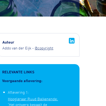
Auteur
Addo van der Eijk -
@copyright
RELEVANTE LINKS
Voorgaande aflevering:
Aflevering 1:
Hoogleraar Ruud Balkenende:
‘Het ontwerp bepaalt de