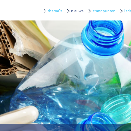
thema's
nieuws
standpunten
led