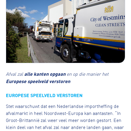
Afval zal
alle kanten opgaan
en op die manier het
Europese speelveld verstoren
EUROPESE SPEELVELD VERSTOREN
Stet waarschuwt dat een Nederlandse importheffing de
afvalmarkt in heel Noordwest-Europa kan aantasten. “In
Groot-Brittannië zal weer veel meer worden gestort. Een
klein deel van het afval zal naar andere landen gaan, waar