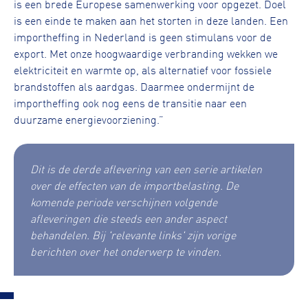
is een brede Europese samenwerking voor opgezet. Doel
is een einde te maken aan het storten in deze landen. Een
importheffing in Nederland is geen stimulans voor de
export. Met onze hoogwaardige verbranding wekken we
elektriciteit en warmte op, als alternatief voor fossiele
brandstoffen als aardgas. Daarmee ondermijnt de
importheffing ook nog eens de transitie naar een
duurzame energievoorziening.”
Dit is de derde aflevering van een serie artikelen
over de effecten van de importbelasting. De
komende periode verschijnen volgende
afleveringen die steeds een ander aspect
behandelen. Bij 'relevante links' zijn vorige
berichten over het onderwerp te vinden.