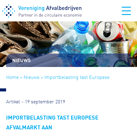
NIEUWS
Home
»
Nieuws
» Importbelasting tast Europese
afvalmarkt aan
Artikel - 19 september 2019
IMPORTBELASTING TAST EUROPESE
AFVALMARKT AAN