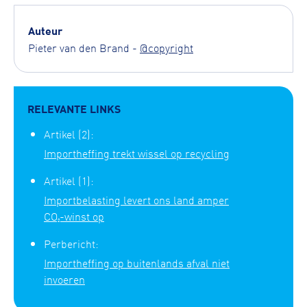
Auteur
Pieter van den Brand -
@copyright
RELEVANTE LINKS
Artikel (2):
Importheffing trekt wissel op recycling
Artikel (1):
Importbelasting levert ons land amper
CO₂-winst op
Perbericht:
Importheffing op buitenlands afval niet
invoeren