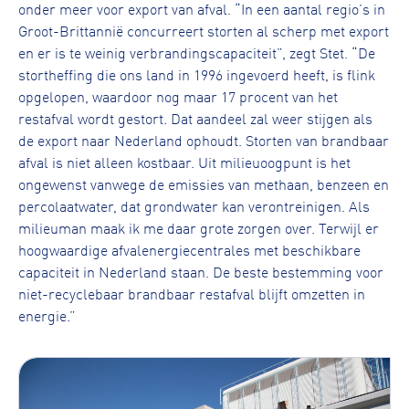
onder meer voor export van afval. “In een aantal regio’s in
Groot-Brittannië concurreert storten al scherp met export
en er is te weinig verbrandingscapaciteit”, zegt Stet. “De
stortheffing die ons land in 1996 ingevoerd heeft, is flink
opgelopen, waardoor nog maar 17 procent van het
restafval wordt gestort. Dat aandeel zal weer stijgen als
de export naar Nederland ophoudt. Storten van brandbaar
afval is niet alleen kostbaar. Uit milieuoogpunt is het
ongewenst vanwege de emissies van methaan, benzeen en
percolaatwater, dat grondwater kan verontreinigen. Als
milieuman maak ik me daar grote zorgen over. Terwijl er
hoogwaardige afvalenergiecentrales met beschikbare
capaciteit in Nederland staan. De beste bestemming voor
niet-recyclebaar brandbaar restafval blijft omzetten in
energie.”