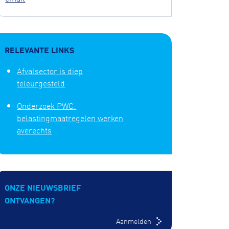
RELEVANTE LINKS
Afvalsector is diep
teleurgesteld
Onderzoek PWC:
belastingmaatregelen werken
averechts
ONZE NIEUWSBRIEF
ONTVANGEN?
Aanmelden