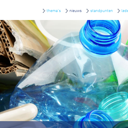
thema's
nieuws
standpunten
led