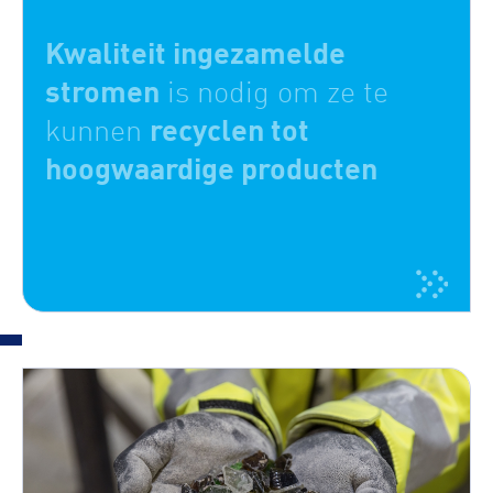
Kwaliteit ingezamelde
stromen
is nodig om ze te
recyclen tot
kunnen
hoogwaardige producten