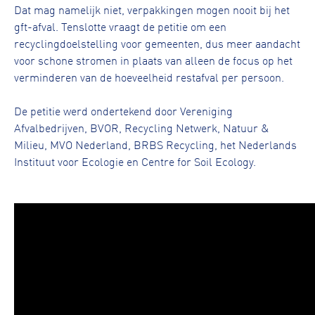
Dat mag namelijk niet, verpakkingen mogen nooit bij het
gft-afval. Tenslotte vraagt de petitie om een
recyclingdoelstelling voor gemeenten, dus meer aandacht
voor schone stromen in plaats van alleen de focus op het
verminderen van de hoeveelheid restafval per persoon.
De petitie werd ondertekend door Vereniging
Afvalbedrijven, BVOR, Recycling Netwerk, Natuur &
Milieu, MVO Nederland, BRBS Recycling, het Nederlands
Instituut voor Ecologie en Centre for Soil Ecology.