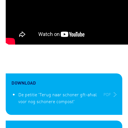
DOWNLOAD
De petitie 'Terug naar schoner gft-afval
PDF
voor nog schonere compost'