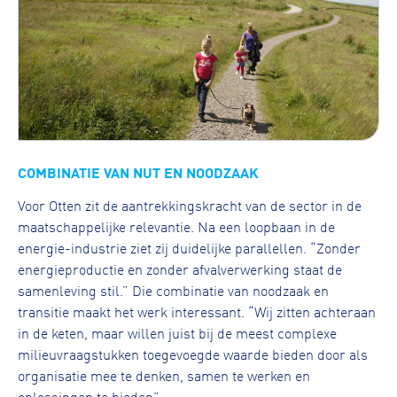
COMBINATIE VAN NUT EN NOODZAAK
Voor Otten zit de aantrekkingskracht van de sector in de
maatschappelijke relevantie. Na een loopbaan in de
energie-industrie ziet zij duidelijke parallellen. “Zonder
energieproductie en zonder afvalverwerking staat de
samenleving stil.” Die combinatie van noodzaak en
transitie maakt het werk interessant. “Wij zitten achteraan
in de keten, maar willen juist bij de meest complexe
milieuvraagstukken toegevoegde waarde bieden door als
organisatie mee te denken, samen te werken en
oplossingen te bieden”.