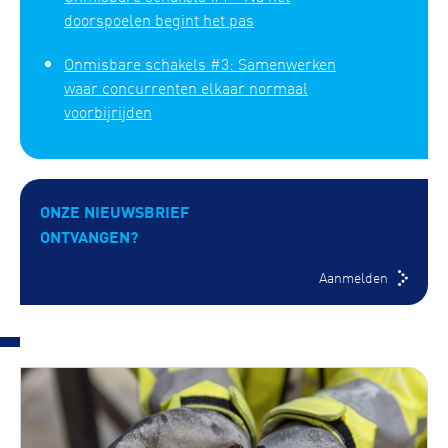
doorspoelen begint het pas
Onmisbare schakels #3: Samenwerken
waar concurrenten elkaar normaal
voorbijrijden
ONZE NIEUWSBRIEF
ONTVANGEN?
Aanmelden