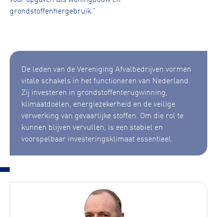
grondstoffenhergebruik.”
De leden van de Vereniging Afvalbedrijven vormen
vitale schakels in het functioneren van Nederland.
Zij investeren in grondstoffenterugwinning,
klimaatdoelen, energiezekerheid en de veilige
verwerking van gevaarlijke stoffen. Om die rol te
kunnen blijven vervullen, is een stabiel en
voorspelbaar investeringsklimaat essentieel.