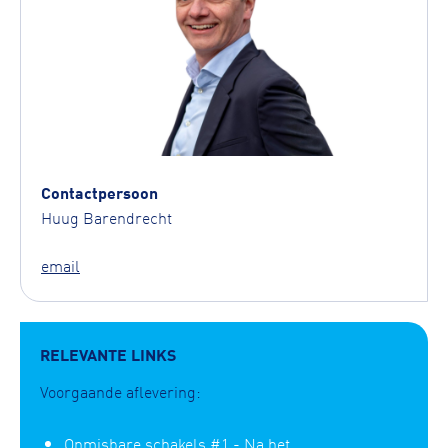
Contactpersoon
Huug Barendrecht
email
RELEVANTE LINKS
Voorgaande aflevering:
Onmisbare schakels #1 - Na het