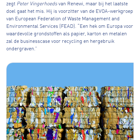
zegt
Peter Vingerhoeds
van Renewi, maar bij het laatste
doel gaat het mis. Hij is voorzitter van de EVOA-werkgroep
van European Federation of Waste Management and
Environmental Services (FEAD). “Een hek om Europa voor
waardevolle grondstoffen als papier, karton en metalen
zal de businesscase voor recycling en hergebruik
ondergraven.”