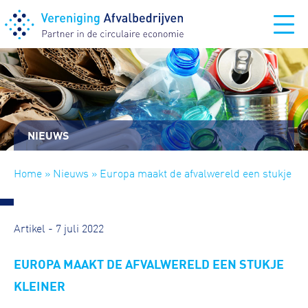
NIEUWS
Home
»
Nieuws
» Europa maakt de afvalwereld een stukje
kleiner
Artikel - 7 juli 2022
EUROPA MAAKT DE AFVALWERELD EEN STUKJE
KLEINER