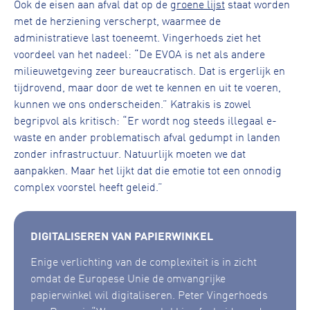
Ook de eisen aan afval dat op de
groene lijst
staat worden
met de herziening verscherpt, waarmee de
administratieve last toeneemt. Vingerhoeds ziet het
voordeel van het nadeel: “De EVOA is net als andere
milieuwetgeving zeer bureaucratisch. Dat is ergerlijk en
tijdrovend, maar door de wet te kennen en uit te voeren,
kunnen we ons onderscheiden.” Katrakis is zowel
begripvol als kritisch: “Er wordt nog steeds illegaal e-
waste en ander problematisch afval gedumpt in landen
zonder infrastructuur. Natuurlijk moeten we dat
aanpakken. Maar het lijkt dat die emotie tot een onnodig
complex voorstel heeft geleid.”
DIGITALISEREN VAN PAPIERWINKEL
Enige verlichting van de complexiteit is in zicht
omdat de Europese Unie de omvangrijke
papierwinkel wil digitaliseren. Peter Vingerhoeds