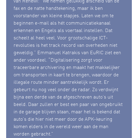
van Renewi: “We nemen gelukkig afscheid van de
fax en de natte handtekening, maar ik ben
voorstander van kleine stapjes. Laten we om te
beginnen e-mail als hét communicatiekanaal
erkennen en Engels als voertaal instellen. Dat
scheelt al heel veel. Voor grootschalige ICT-
revoluties is het track record van overheden niet
geweldig.” Emmanuel Katrakis van EuRIC ziet een
ander voordeel. “Digitalisering zorgt voor
traceerbare archivering en maakt het makkelijker
om transporten in kaart te brengen, waardoor de
illegale route minder aantrekkelijk wordt. Er
gebeurt nu nog veel onder de radar. Zo verdwijnt
bijna een derde van de afgeschreven auto’s uit
beeld. Daar zullen er best een paar van ongebruikt
in de garage blijven staan, maar het is bekend dat
auto’s die hier niet meer door de APK-keuring
komen elders in de wereld weer aan de man
worden gebracht.”