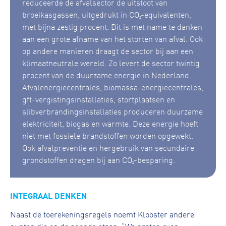
reduceerde de afvalsector de uitstoot van
broeikasgassen, uitgedrukt in CO₂-equivalenten,
met bijna zestig procent. Dit is met name te danken
aan een grote afname van het storten van afval. Ook
op andere manieren draagt de sector bij aan een
klimaatneutrale wereld. Zo levert de sector twintig
procent van de duurzame energie in Nederland.
Afvalenergiecentrales, biomassa-energiecentrales,
gft-vergistingsinstallaties, stortplaatsen en
slibverbrandingsinstallaties produceren duurzame
elektriciteit, biogas en warmte. Deze energie hoeft
niet met fossiele brandstoffen worden opgewekt.
Ook afvalpreventie en hergebruik van secundaire
grondstoffen dragen bij aan CO₂-besparing.
INTEGRAAL DENKEN
Naast de toerekeningsregels noemt Klooster andere
punten die op de agenda staan. “We praten over