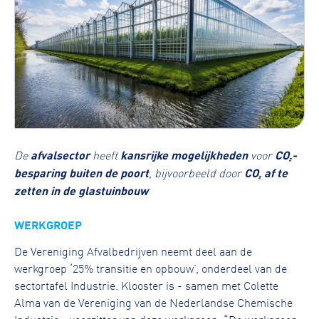
De
afvalsector
heeft
kansrijke mogelijkheden
voor
CO₂-
besparing buiten de poort
, bijvoorbeeld door
CO₂ af te
zetten in de glastuinbouw
WERKGROEP
De Vereniging Afvalbedrijven neemt deel aan de
werkgroep ‘25% transitie en opbouw’, onderdeel van de
sectortafel Industrie. Klooster is - samen met Colette
Alma van de Vereniging van de Nederlandse Chemische
Industrie - voorzitter van deze werkgroep. “De werkgroep