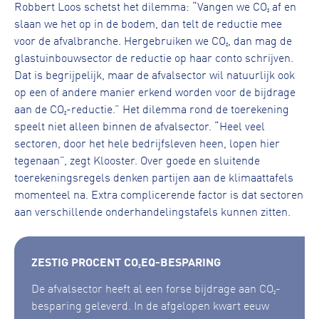
Robbert Loos schetst het dilemma: “Vangen we CO₂ af en
slaan we het op in de bodem, dan telt de reductie mee
voor de afvalbranche. Hergebruiken we CO₂, dan mag de
glastuinbouwsector de reductie op haar conto schrijven.
Dat is begrijpelijk, maar de afvalsector wil natuurlijk ook
op een of andere manier erkend worden voor de bijdrage
aan de CO₂-reductie.” Het dilemma rond de toerekening
speelt niet alleen binnen de afvalsector. “Heel veel
sectoren, door het hele bedrijfsleven heen, lopen hier
tegenaan”, zegt Klooster. Over goede en sluitende
toerekeningsregels denken partijen aan de klimaattafels
momenteel na. Extra complicerende factor is dat sectoren
aan verschillende onderhandelingstafels kunnen zitten.
ZESTIG PROCENT CO₂EQ-BESPARING
De afvalsector heeft al een forse bijdrage aan CO₂-
besparing geleverd. In de afgelopen kwart eeuw