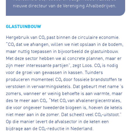
nieuwe directeur van de Vereniging Afvalbedrijven.
GLASTUINBOUW
Hergebruik van CO₂ past binnen de circulaire economie.
“CO₂ dat we afvangen, willen we niet opslaan in de bodem,
maar nuttig toepassen in bijvoorbeeld de glastuinbouw.
Met deze sector hebben we al concrete plannen, maar er
zijn meer interessante partijen”, zegt Loos. CO₂ is nodig
voor de groei van gewassen in kassen. Tuinders
produceren momenteel CO₂ door fossiele brandstoffen te
verstoken in verwarmingsketels. Dat gebeurt met name ’s
zomers, wanneer er weinig behoefte is aan warmte, maar
des te meer aan CO₂. “Met CO₂ van afvalenergiecentrales,
die voor ongeveer tweederde biogeen is, hoeven de ketels
niet meer aan in de zomer. Dat scheelt veel CO₂-uitstoot.”
Op die manier levert de afvalsector in de keten een
bijdrage aan de CO₂-reductie in Nederland.