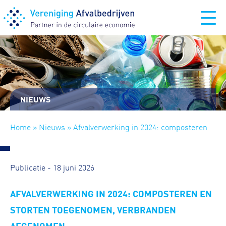
NIEUWS
Home
»
Nieuws
» Afvalverwerking in 2024: composteren
en storten toegenomen, verbranden afgenomen
Publicatie - 18 juni 2026
AFVALVERWERKING IN 2024: COMPOSTEREN EN
STORTEN TOEGENOMEN, VERBRANDEN
AFGENOMEN