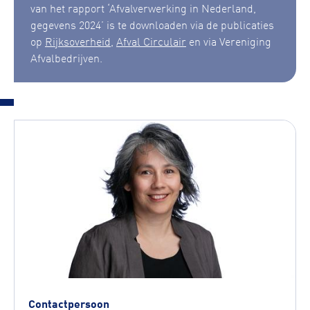
van het rapport ‘Afvalverwerking in Nederland,
gegevens 2024’ is te downloaden via de publicaties
op
Rijksoverheid
,
Afval Circulair
en via Vereniging
Afvalbedrijven.
Contactpersoon