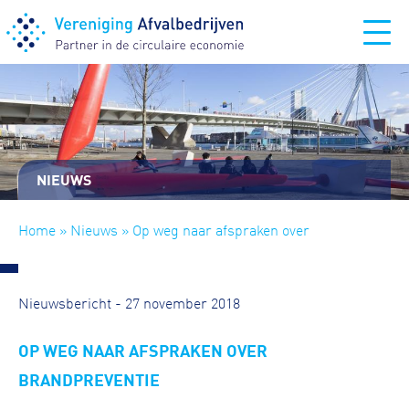
NIEUWS
Home
»
Nieuws
» Op weg naar afspraken over
brandpreventie
Nieuwsbericht - 27 november 2018
OP WEG NAAR AFSPRAKEN OVER
BRANDPREVENTIE